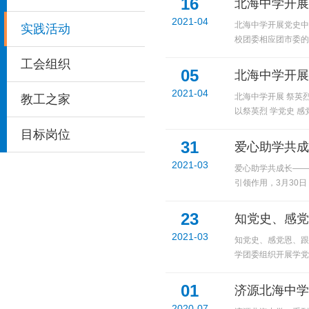
16
北海中学开展
2021-04
北海中学开展党史中
实践活动
校团委相应团市委的
工会组织
05
北海中学开展 
2021-04
北海中学开展 祭英
教工之家
以祭英烈 学党史 
目标岗位
31
爱心助学共成
2021-03
爱心助学共成长——
引领作用，3月30
23
知党史、感党
2021-03
知党史、感党恩、跟
学团委组织开展学党
01
济源北海中学
2020-07