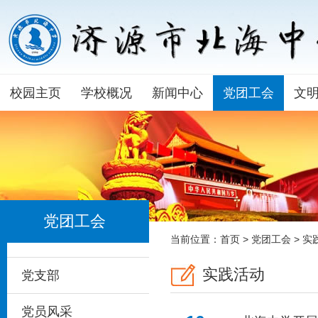
校园主页
学校概况
新闻中心
党团工会
文
党团工会
当前位置：
首页
>
党团工会
>
实
实践活动
党支部
党员风采