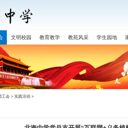
会
文明校园
教育教学
教苑风采
学生园地
团工会
>
实践活动
>
北海中学党总支开展“互联网+义务植