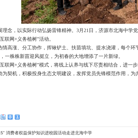
展理念，以实际行动弘扬雷锋精神。3月21日，济源市北海中学党
互联网+义务植树”活动。
热情高涨、分工协作，挥锹铲土、扶苗填坑、提水浇灌，每个环
余棵，一株株新苗迎风挺立，为初春的大地增添了一片新绿。
“互联网+义务植树”模式，将线上认养与线下尽责相结合，进一
动为契机，积极投身生态文明建设，发挥党员先锋模范作用，为
·15” 消费者权益保护知识进校园活动走进北海中学