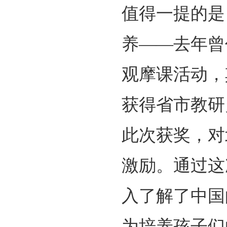
值得一提的是
养——去年曾
观摩课活动，
获得省市教研
此次获奖，对
激励。通过这
入了解了中国
为培养孩子们