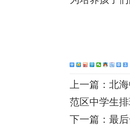
上一篇：
北海
范区中学生排
下一篇：
最后